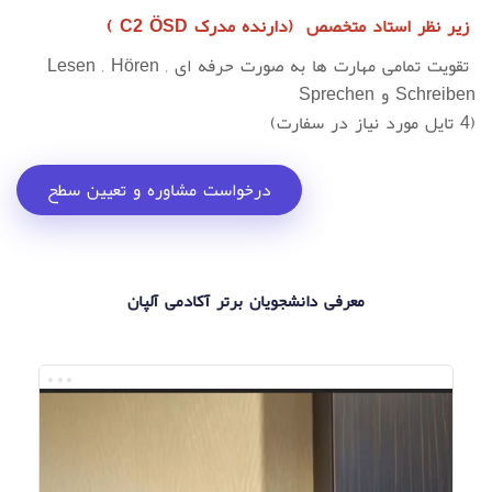
زیر نظر استاد متخصص (دارنده مدرک C2 ÖSD )
تقویت تمامی مهارت ها به صورت حرفه ای Lesen , Hören ,
Schreiben و Sprechen
(4 تایل مورد نیاز در سفارت)
درخواست مشاوره و تعیین سطح
معرفی دانشجویان برتر آکادمی آلپان
•••
••